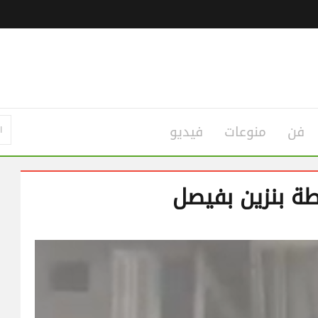
فن
منوعات
فيديو
طة بنزين بفيصل