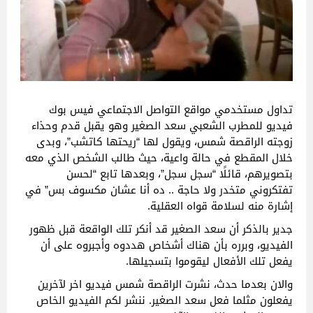
تداول مستخدمي مواقع التواصل الاجتماعي فيس بوك
فيديو للمطرب الشعبي سعد الصغير وهو يقبل قدم وحذاء
زوجته الراقصة شمس، ويقول لها “ريحتها كاتشب”، وبدى
خلال المقطع في حالة واعية، حيث طالب الشخص الذي معه
بتصويرهم، قائلًا “سجل سجل”، وبعدها تابع “لحسن
تفتكروني متخدر ولا حاجة .. ده أنا عشان مكسوف بس” في
إشارة منه لسلامة قواه العقلية.
جدير بالذكر أن سعد الصغير قد أنكر تلك الواقعة قبل ظهور
الفيديو، وبرره بأن هناك أشخاص هددوه وأجبروه على أن
يفعل تلك الأفعال ليقوموا بتسجيلها.
والان بعدما حدث، نشرت الراقصة شمس فيديو اخر لآخرين
يفعلون مثلما فعل سعد الصغير. ننشر لكم الفيديو الخاص