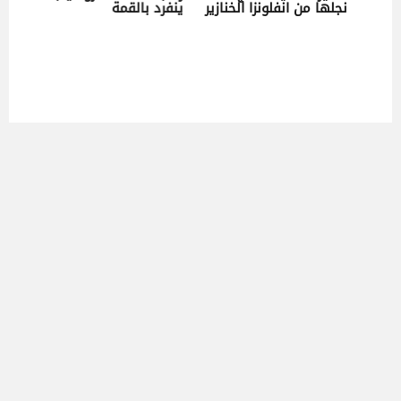
ر موافقة
نجلها من انفلونزا الخنازير
ينفرد بالقمة