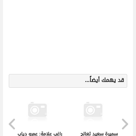
قد يهمك أيضاً...
وع تأمين
سميرة سعيد تعالج
راغب علامة: عمرو دياب لا