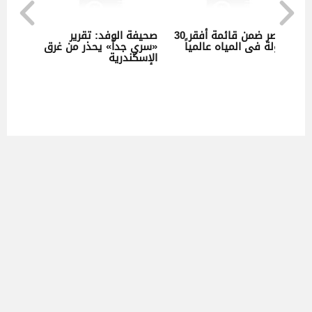
مصر ضمن قائمة أفقر 30
صحيفة الوفد: تقرير
دولة فى المياه عالمياً
«سري جداً» يحذر من غرق
الإسكندرية