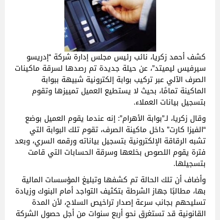
كشف أحمد زكريا، نائب رئيس مجلس إدارة شركة “إدريسو
سيرفيس ليميتد”، عن حيلة جديدة تم رصدها لسرقة ماكينات
الصرف الآلي عبر تركيب بوابة إلكترونية شبيهة ببوابة
الماكينة تمامًا، بحيث لا يستطيع العميل تمييزها وتقوم
بتسجيل بيانات العملاء.
وقال زكريا، لـ”بوابة الأهرام”: إنه عندما يقوم العميل بوضع
“الفيزا كارت” داخل ماكينة الصرف، تقوم تلك البوابة التي
تشبه الرقاقة الإلكترونية بتسجيل بياناته ورقمه السري، وبعد
فترة يقوم اللصوص بخلعها وسرقة الحسابات التي قامت
بتسجيلها.
وأضاف أن تلك الحالة تم كشفها وتبليغ المؤسسات المالية
بها، مطالبًا جهاز الشرطة بتكثيف التواجد أمام البنوك وزيادة
تسليحهم بجانب سرعة إصدار تراخيص السلاح، لأن المدة
القانونية قد تستغرق نحو أربع سنوات من أجل حصول الشركة