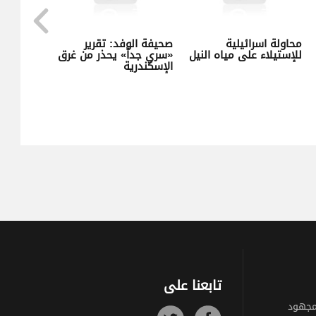
مصر المائية
محاولة اسرائيلية
صحيفة الوفد: تقرير
للإستيلاء على مياه النيل
«سري جداً» يحذر من غر
الإسكندرية
تابعنا على
مجهود