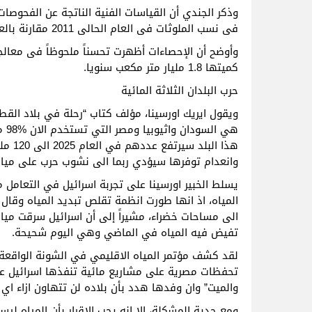
وذكر الجندي أن القياسات الفنية الناتجة عن الفحوصات 
فى نسب الملوثات فى العام الحالى 2011 مقارنة بالعام الماضي .
وأوضح أن الإحصاءات أظهرت تحسناً ملحوظاً فى معال
كميتها 1.8 مليار متر مكعب سنويا.
حرب البلدان الثلاثة المائية
ويقول ايريك اورسينا، مؤلف كتاب “رحلة في بلاد القطن
هذا ا
وانعدام توفرها سيؤدي ربما الى نشوب حرب على مياه ال
يسلط الخبير اورسينا على تجربة اسرائيل في التعامل مع
المياه، اذ انها طورت انظمة تقلص تبديد المياه وقال 
الى مساحات خضراء، مشيراً إلى أن اسرائيل سرقت مياه
تفيض فيه المياه في الماضي وهي اليوم شحيحة.
تحفظات مصرية على مشاريع مائية تنفذها اسرائيل على 
والميت” وان وفدها هدد بأن بلاده لن تتهاون ازاء اي 
ومع جدية المشكلة، الا انه يجب الاقرار بأن المياه ل