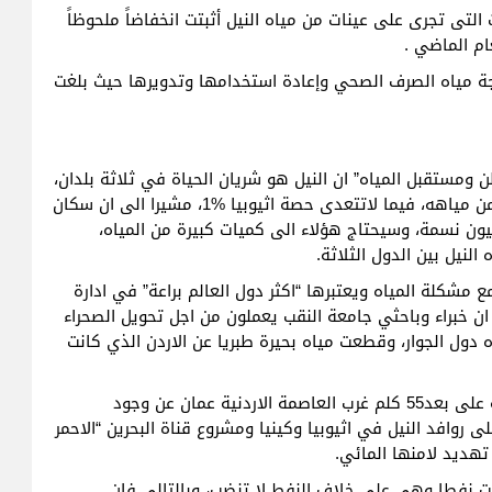
التى تجرى على عينات من مياه النيل أثبتت انخفاضاً ملحوظاً
جة مياه الصرف الصحي وإعادة استخدامها وتدويرها حيث بلغت
 ومستقبل المياه” ان النيل هو شريان الحياة في ثلاثة بلدان،
هي السودان واثيوبيا ومصر التي تستخدم الان %98 من مياهه، فيما لاتتعدى حصة اثيوبيا %1، مشيرا الى ان سكان
لبلد سيرتفع عددهم في العام 2025 الى 120 مليون نسمة، وسيحتاج هؤلاء الى كميات كبيرة من المياه،
نيل بين الدول الثلاثة.
 مشكلة المياه ويعتبرها “اكثر دول العالم براعة” في ادارة
ان خبراء وباحثي جامعة النقب يعملون من اجل تحويل الصحراء
 دول الجوار، وقطعت مياه بحيرة طبريا عن الاردن الذي كانت
لقد كشف مؤتمر المياه الاقليمي في الشونة الواقعة على بعد55 كلم غرب العاصمة الاردنية عمان عن وجود
روافد النيل في اثيوبيا وكينيا ومشروع قناة البحرين “الاحمر
تهديد لامنها المائي.
يست نفطا وهي على خلاف النفط لا تنضب، وبالتالي فإن