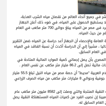
شر في جميع أنحاء العالم من نقصان مياه الشرب العذبة،
ا يستطيع الحصول على المياه، في ضوء ذلك أعلن الجهاز
المركزي للتعبئة العامة والإحصاء المصري أن نصيب الفرد فى مصر من المياه يبلغ حوالى 700 متر مكعب في العام
ة العامة والإحصاء أن الجهاز أعد دراسة عن المياه ضمن التقرير
20 الذى يجرى إعداده حاليا ، مشيراً إلي أن الدراسة أكدت أن نسبة الفاقد في المياه
المصري بأن يصل إجمالي كمية الموارد المائية المتاحة في
وأوضح الجندي في تصريحاته التى أوردتها شبكة الاعلام العربية “محيط” أن حصة مصر من مياه النيل تبلغ 55.5 مليار
متر مكعب سنويا علاوة على 6.2 مليار متر مكعب مياه جوفية وحوالي 8 مليارات متر مكعب من مياه الصرف الزراعي
وأشار إلى أن الحكومة تبذل جهودا لزيادة كمية المياه النقية المنتجة والتي وصلت إلى 8582 مليون متر مكعب عام
عام السابق له ، مبينا إن نصيب الفرد من كميات المياه المستهلكة النقية يصل