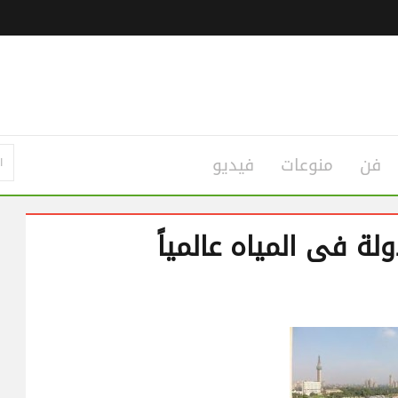
فن
منوعات
فيديو