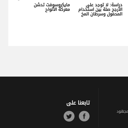
دراسة: لا توجد على
مايكروسوفت تدشن
الأرجح صلة بين استخدام
معركة الألواح
ن
المحمول وسرطان المخ
تابعنا على
مجهود