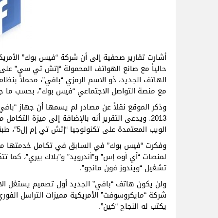
أشارت تقارير صحفية إلى أن شركة “فيس بوك” الأمريكي
حالياً مع صانع الهواتف المحمولة “إتش تي سي” على
الهاتف الجديد، ذو الاسم الرمزي “بافي”، محملاً بنظا
مع منصة التواصل الاجتماعي “فيس بوك”، بحسب ما جا
وذكر الموقع نقلاً عن مصادر لم يسمها أن جهاز “بافي
2013. ويدعى التقرير أنه بالإضافة إلى ميزة التك
الويب المعتمدة على تكنولوجيا “إتش تي إم إل5″، طبقاً لما ورد بوكالة “أنباء الشرق الأوسط”.
وفكرت “فيس بوك” في السابق في تكامل خدمتها مع الم
لمنصات “آي أوه إس” و”أندرويد” و”بلاك بيري”، كما ت
تشغيل “ويندوز فون مانجو”.
ولن يكون هاتف “بافي” الجديد أول تصميم يستغل الا
شركة “مايكروسوفت” الأمريكية مميزات التراسل الفور
يكتب له النجاح “كين”.