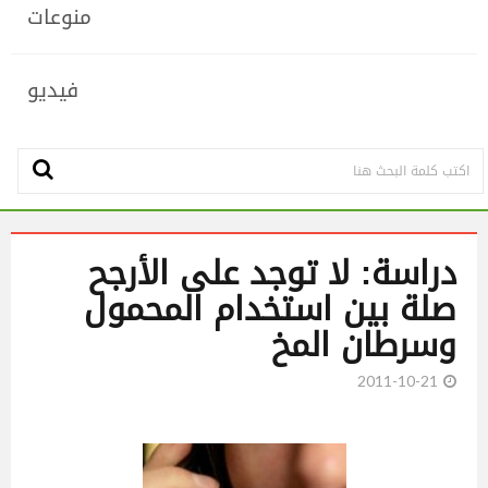
منوعات
فيديو
دراسة: لا توجد على الأرجح
صلة بين استخدام المحمول
وسرطان المخ
2011-10-21