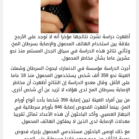
أظهرت دراسة نشرت نتائجها مؤخرا أنه لا توجد على الأرجح
علاقة بين استخدام الهاتف المحمول والإصابة بسرطان المخ،
وتأتي نتائج هذه الدراسة في سياق الجدل المستمر منذ نحو
عشرين عاما بشأن مخاطر المحمول.
أجرت الدراسة مؤسسة في الدنمارك لبحوث السرطان وشملت
العينة نحو 358 ألف شخص يستخدمون المحمول منذ 18 عاما
على الأقل. وقال معدو الدراسة إن النتائج أظهرت أن مخاطر
الإصابة بسرطان المخ لدى هؤلاء لا تزيد عن أي شخص أخرى.
من بين أفراد العينة تبين إصابة 356 شخصا بأحد أنواع أورام
المخ، بينما أظهرت الفحوص إصابة 846 بأورام سرطانية في
الجهاز العصبي. وأكد الباحثون أن هذه الأعداد تماثل تقريبا
معدلات الإصابة لدى الذين لا يملكون الهاتف المحمول.
مع ذلك اوصى الباحثون مستخدمي المحمول بإجراء فحوص
دورية للتأكد من عدم وجود خلايا مسرطنة على المدى