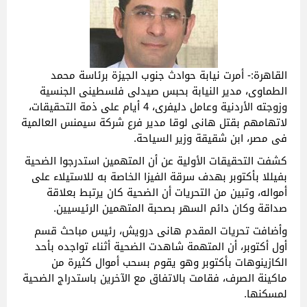
القاهرة:- أمرت نيابة حوادث جنوب الجيزة برئاسة محمد
الطماوى، مدير النيابة بحبس صيدلى فلسطينى الجنسية
وزوجته الأردنية وعامل دليفرى، 4 أيام على ذمة التحقيقات،
لاتهامهم بقتل هانى لوقا مدير فرع شركة سيمنس العالمية
فى مصر، ابن شقيقة وزير السياحة.
كشفت التحقيقات الأولية عن أن المتهمين استدرجوا الضحية
بفيللا بأكتوبر بهدف سرقة الفيزا الخاصة به للاستيلاء على
أمواله، وتبين من التحريات أن الضحية كان يرتبط بعلاقة
صداقة وكان دائم السهر بصحبة المتهمين الرئيسيين.
وأضافت تحريات المقدم هانى درويش، رئيس مباحث قسم
أول أكتوبر، أن المتهمة شاهدت الضحية أثناء تواجده بأحد
الكازينوهات بأكتوبر وهو يقوم بسحب أموال كثيرة من
ماكينة الصرف، فقامت بالاتفاق مع الآخرين باستدراج الضحية
لمسكنها.