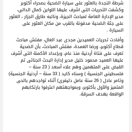
شرطة النجدة بالعثور على سيارة الضحية بصحراء أكتوبر
وكشفت التحريات التى اشرف عليها اللواين كمال الدالى،
مدير الإدارة العامة لمباحث الجيزة، ونائبه طارق الجزار ، العثور
على جثة الضحية مدفونة بالقرب من مكان العثور على
السيارة .
وأفادت تحريات العميدين مجدى عبد العال، مفتش مباحث
قطاع أكتوبر، ورضا العمدة، مفتش المباحث، بأن الضحية
تعرف على فتاة أردنية منذ عام، وبإعداد الأكمنة التى أشرف
عليها العميد محمود خليل مدير إدارة البحث الجنائى تم
القبض على المتهمين وهم علاء أسعد ( 23 سنة –
فلسطينى الجنسية ) وسناء كايد ( 33 سنة – أردنية الجنسية)
وتامر عادل ( 26 سنة عامل دليفرى) أثناء تواجدهم بالحى
المتميز والأول بأكتوبر، وبمواجهتهم اعترفوا بارتكابهم
الواقعة بهدف السرقة.