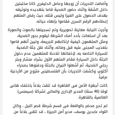
وأضافت التحريات أن زوجها وعامل الدليفرى كانا مختبئين
داخل الشقة واثناء حضور الضحية قاما بتهديده وتوثيقه
بهدف الحصول على الفيزا وليس قتله، حيث رفض المتهم
إعطاءهم الرقم السرى فقاموا بإنهاء حياته.
وأجرت النيابة معاينة تصويرية وتم تسجيلها بالصوت والصورة
بعد أن استعانت بأحد أمناء الشرطة ليقوم بدور الضحية،
ومثل المتهمون كيفية ارتكابهم للجريمة، وتبين أنهم قاموا
بتعذيب المجنى عليه قبل وفاته، وأثناء نقل جثة الضحية
للسيارة الخاصه به، لإخفائها تلاحظ للمتهمين عدم دخول
الجثة داخل السيارة فقام المتهم الأول بشراء منشار وبتر
رجلي الضحية، ثم أشعلوا النيران بالجثة ودفنوها بصحراء
أكتوبر، وكشفت التحريات بأن الفلسطينى متزوج من الأردنية
عرفياً.
كانت أجهزة الأمن فى القاهرة قد تلقت بلاغاً باختفاء هانى
لوقا (46 سنة) المدير الإدارى والمالى لشركة (سيمنس)
العالمية بالقاهرة.
تم تحرر محضر بالواقعة فى قسم شرطة قصر النيل ، وكان
اللواء عابدين يوسف، مدير أمن الجيزة ، قد تلقى بلاغاً من