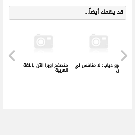
قد يهمك أيضاً...
بل
عمرو دياب: لا منافس لي
متصفح اوبرا الآن باللغة
الآن
العربية