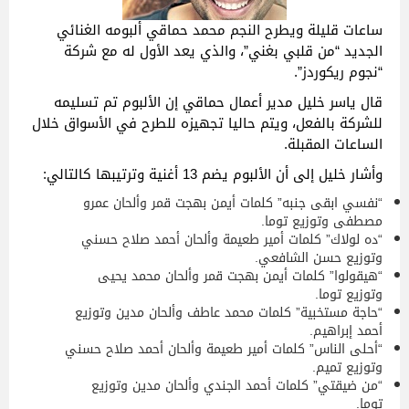
ساعات قليلة ويطرح النجم محمد حماقي ألبومه الغنائي
الجديد “من قلبي بغني”، والذي يعد الأول له مع شركة
“نجوم ريكوردز”.
قال ياسر خليل مدير أعمال حماقي إن الألبوم تم تسليمه
للشركة بالفعل، ويتم حاليا تجهيزه للطرح في الأسواق خلال
الساعات المقبلة.
وأشار خليل إلى أن الألبوم يضم 13 أغنية وترتيبها كالتالي:
“نفسي ابقى جنبه” كلمات أيمن بهجت قمر وألحان عمرو
مصطفى وتوزيع توما.
“ده لولاك” كلمات أمير طعيمة وألحان أحمد صلاح حسني
وتوزيع حسن الشافعي.
“هيقولوا” كلمات أيمن بهجت قمر وألحان محمد يحيى
وتوزيع توما.
“حاجة مستخبية” كلمات محمد عاطف وألحان مدين وتوزيع
أحمد إبراهيم.
“أحلى الناس” كلمات أمير طعيمة وألحان أحمد صلاح حسني
وتوزيع تميم.
“من ضيقتي” كلمات أحمد الجندي وألحان مدين وتوزيع
توما.