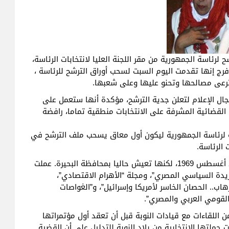
لرئاسة الجمهورية من مقر اللجنة العليا لانتخابات الرئاسة،
ج إنها تقدمت اليوم السبت لسحب أوراق الترشح للرئاسة ،
ترعى مصالحها وتحنو عليها وعلى شعبها.
ل الإعلام لتعلن جدية الترشح، مؤكدة أنها ستعمل على
 القضائية المشرفة على الانتخابات منطقية تماما، رافضة
ه لرئاسة الجمهورية ليكون أول معاق يسحب ملف الترشح في
 الرئاسة.
يذكر أن هدى فرج ولدت بمحافظة الإسكندرية في 28 أغسطس 1969، لكنها تعيش حاليا بمحافظة البحيرة. عملت
دة السياسي المصري”، ومجلة “الأهرام الاقتصادي”،
رهاب.. الحصان الخاسر لأمريكا وإسرائيل”، و”الغواصات
 القومي العربي والمصري”.
 اللقاءات مع قيادات النوبة قبل أن تعقد أول مؤتمراتها
ملتها الانتخابية من بلاد النوبة للتدليل على أن القضية