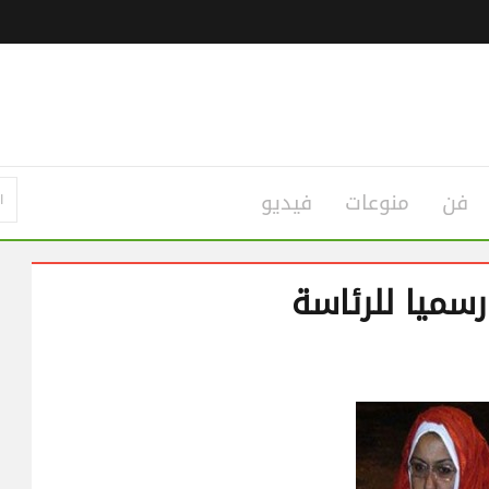
فن
منوعات
فيديو
سميا للرئاسة