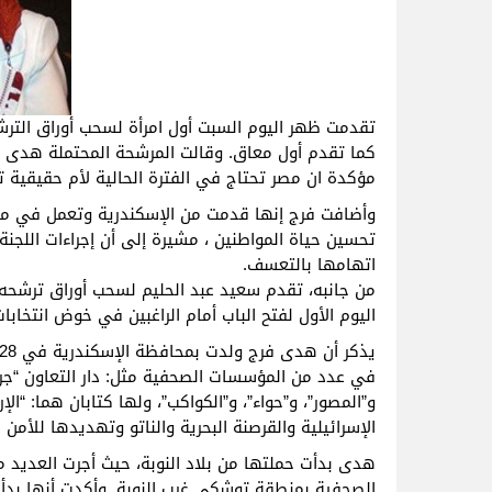
تقدمت ظهر اليوم السبت أول امرأة لسحب أوراق الترشح 
كما تقدم أول معاق. وقالت المرشحة المحتملة هدى فر
مؤكدة ان مصر تحتاج في الفترة الحالية لأم حقيقية 
وأضافت فرج إنها قدمت من الإسكندرية وتعمل في مجا
تحسين حياة المواطنين ، مشيرة إلى أن إجراءات اللجنة
اتهامها بالتعسف.
من جانبه، تقدم سعيد عبد الحليم لسحب أوراق ترشح
اليوم الأول لفتح الباب أمام الراغبين في خوض انتخابات
في عدد من المؤسسات الصحفية مثل: دار التعاون “جري
و”المصور”، و”حواء”، و”الكواكب”، ولها كتابان هما: “الإ
الإسرائيلية والقرصنة البحرية والناتو وتهديدها للأمن
هدى بدأت حملتها من بلاد النوبة، حيث أجرت العديد من
الصحفية بمنطقة توشكى غرب النوبة. وأكدت أنها بدأت ح