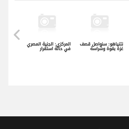
إبداع لوزير
نتنياهو: سنواصل قصف
المركزي: الجنية ال
م: منعك لـ”مطلوب
غزة بقوة وشراسة
في حالة استقرار
ن يمنع الأغنية من
 للجمهور