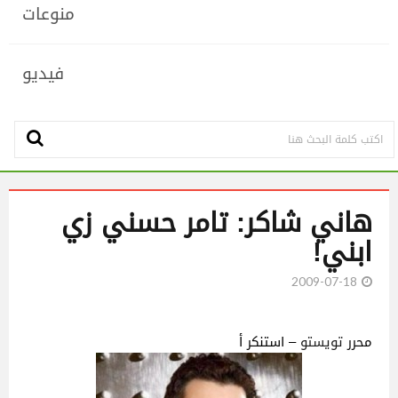
منوعات
فيديو
هاني شاكر: تامر حسني زي
ابني!
2009-07-18
محرر
تويستو
– استنكر أ