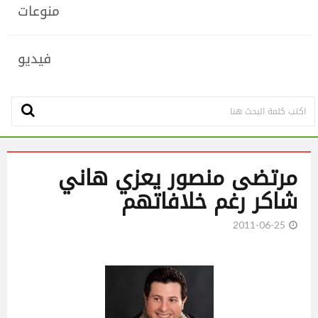
منوعات
فيديو
مرتضى منصور يعزي هاني
شاكر رغم خلافاتهم
2011-06-25