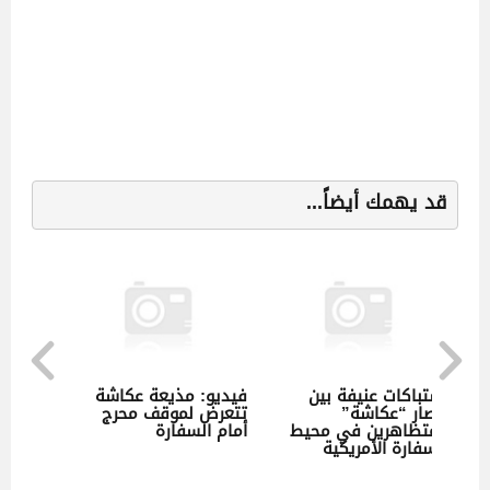
قد يهمك أيضاً...
اشتباكات عنيفة بين
فيديو: مذيعة عكاشة
أنصار “عكاشة”
تتعرض لموقف محرج
ومتظاهرين في محيط
أمام السفارة
السفارة الأمريكية