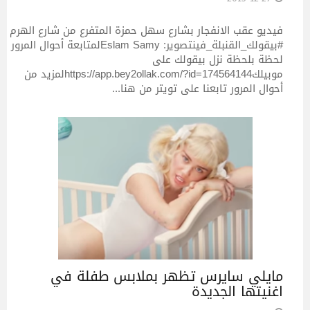
فيديو عقب الانفجار بشارع سهل حمزة المتفرع من شارع الهرم
#بيقولك_القنبلة_فينتصوير: Eslam Samyلمتابعة أحوال المرور
لحظة بلحظة نزل بيقولك على
موبيلكhttps://app.bey2ollak.com/?id=174564144لمزيد من
أحوال المرور تابعنا على تويتر من هنا...
مايلي سايرس تظهر بملابس طفلة في
اغنيتها الجديدة