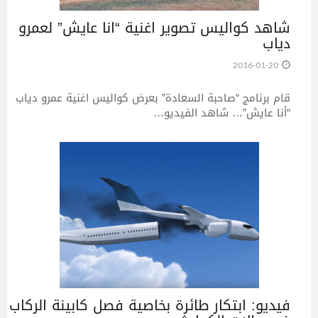
شاهد كواليس تصوير اغنية “انا عايش” لعمرو
دياب
2016-01-20
قام برنامج “صاحبة السعادة” بعرض كواليس اغنية عمرو دياب
“أنا عايش”… شاهد الفيديو…
فيديو: ابتكار طائرة بخاصية فصل كابينة الركاب