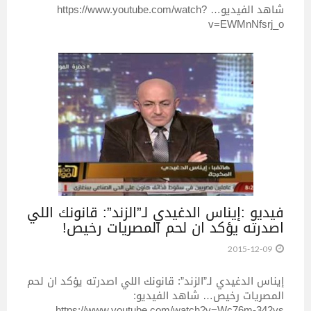
شاهد الفيديو… https://www.youtube.com/watch?
v=EWMnNfsrj_o
فيديو :إيناس الدغيدي لـ”الزند”: قانونك اللي
اصدرته يؤكد ان لحم المصريات رخيص!
2015-12-09
إيناس الدغيدي لـ”الزند”: قانونك اللي اصدرته يؤكد ان لحم
المصريات رخيص… شاهد الفيديو:
https://www.youtube.com/watch?v=Wc76m-342vs